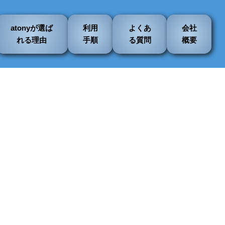
atonyが選ば
利用
よくあ
会社
れる理由
手順
る質問
概要